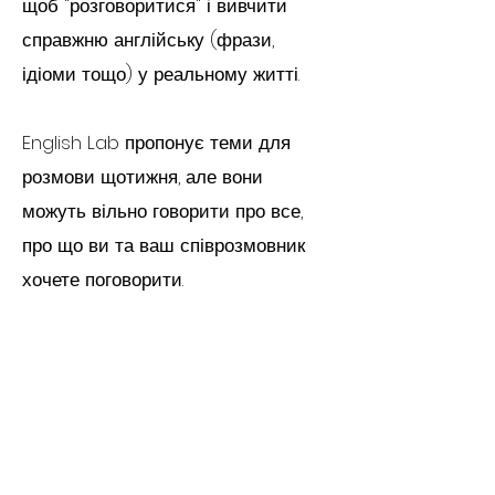
щоб "розговоритися" і вивчити
справжню англійську (фрази,
ідіоми тощо) у реальному житті.
English Lab пропонує теми для
розмови щотижня, але вони
можуть вільно говорити про все,
про що ви та ваш співрозмовник
хочете поговорити.
Регулярно розмовляючи з носієм
англійської мови, він швидко
вивчає нові фрази та ідіоми, а ви
зможете освоїти правильну вимову
та попрацювати над зменшенням