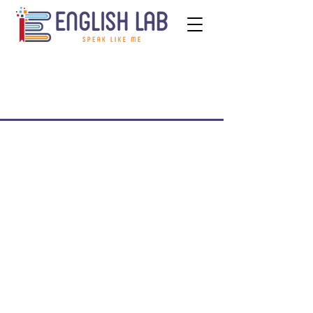
Корпорати
Корпорати
вне
вні
Навчання
розмовні
Мові
клуби
Корпоратив
на програма