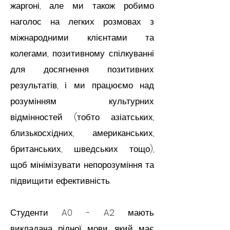
жаргоні, але ми також робимо
наголос на легких розмовах з
міжнародними клієнтами та
колегами, позитивному спілкуванні
для досягнення позитивних
результатів, і ми працюємо над
розумінням культурних
відмінностей (тобто азіатських,
близькосхідних, американських,
британських, шведських тощо),
щоб мінімізувати непорозуміння та
підвищити ефективність.
Студенти A0 - A2 мають
викладача рідної мови, який має