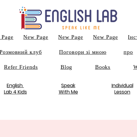
 Page
New Page
New Page
New Page
Інс
Розмовний клуб
Поговори зі мною
про
Refer Friends
Blog
Books
W
English
Speak
Individual
Lab 4 Kids
With Me
Lesson