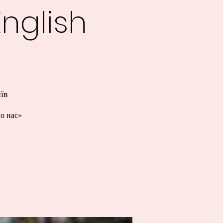
nglish
їв
о нас»