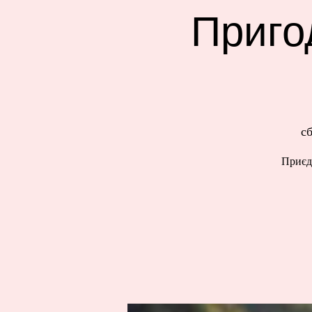
Приго
сб
Приєд