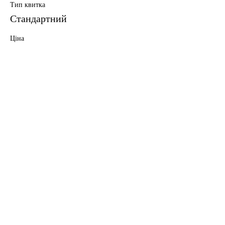
Тип квитка
Стандартний
Ціна
5,00 USD
Поділитися
info@englishlab.online
Політика конфіденційності.
Використовуючи цей веб-сайт, ви
погоджуєтеся з нашою політикою.