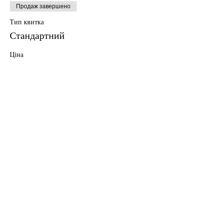
Продаж завершено
Тип квитка
Стандартний
Ціна
5,00 USD
Поділитися
info@englishlab.online
Політика конфіденційності.
Використовуючи цей веб-сайт, ви